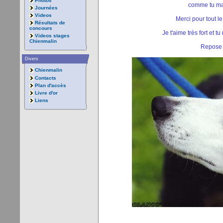
Photos
comme tu ma
Journées
Videos
Merci pour tout l
Résultats de
concours
Je t'aime très fort et 
Videos stages
Chienmalin
Repose e
Divers
Chienmalin
Contacts
Plan d'accès
Livre d'or
Liens