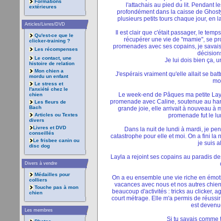
Formations
l'attachais au pied du lit. Pendant 
extérieures
profondément dans la caisse de Ghosty d
plusieurs petits tours chaque jour, en la
Articles/Livres/DVD
Il est clair que c'était passager, le temps
Qu'est-ce que le
récupérer une vie de "mamie", se pro
clicker-training ?
promenades avec ses copains, je savais 
Les récompenses
décision
Le contact, une
Je lui dois bien ça, 
histoire de relation
Mon chien a
J'espérais vraiment qu'elle allait se ba
mordu un enfant
mo
Le stress et
l'anxiété chez le
Le week-end de Pâques ma petite Layla
chien
promenade avec Caline, soutenue au harna
Les fleurs de
Bach
grande joie, elle arrivait à nouveau à 
Articles ou Textes
promenade fut le lu
divers
Livres et DVD
Dans la nuit de lundi à mardi, je pen
conseillés
catastrophe pour elle et moi. On a fini la
Le frisbee canin ou
je suis 
disc dog
Layla a rejoint ses copains au paradis des
Divers à vendre
Médailles pour
On a eu ensemble une vie riche en émotion
colliers
vacances avec nous et nos autres chiens
Touche pas à mon
beaucoup d'activités : tricks au clicker, 
chien
court métrage. Elle m'a permis de réussir
est devenu
Les membres
Si tu savais comme