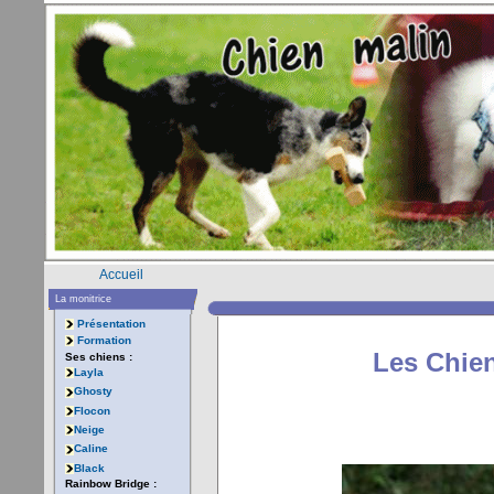
Accueil
La monitrice
Présentation
Formation
Les Chien
Ses chiens :
Layla
Ghosty
Flocon
Neige
Caline
Black
Rainbow Bridge :