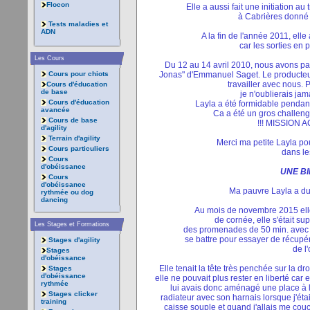
Flocon
Elle a aussi fait une initiation 
à Cabrières donné 
Tests maladies et
ADN
A la fin de l'année 2011, elle
car les sorties en p
Les Cours
Du 12 au 14 avril 2010, nous avons par
Cours pour chiots
Jonas" d'Emmanuel Saget. Le producteur ai
travailler avec nous.
Cours d'éducation
de base
je n'oublierais ja
Cours d'éducation
Layla a été formidable pendan
avancée
Ca a été un gros challen
Cours de base
!!! MISSION 
d'agility
Terrain d'agility
Merci ma petite Layla pou
Cours particuliers
dans le
Cours
d'obéissance
UNE BI
Cours
d'obéissance
Ma pauvre Layla a du 
rythmée ou dog
dancing
Au mois de novembre 2015 elle 
de cornée, elle s'était su
Les Stages et Formations
des promenades de 50 min. avec C
se battre pour essayer de récupé
Stages d'agility
de l'
Stages
d'obéissance
Elle tenait la tête très penchée sur la d
Stages
d'obéissance
elle ne pouvait plus rester en liberté car 
rythmée
lui avais donc aménagé une place à la 
Stages clicker
radiateur avec son harnais lorsque j'étais
training
caisse souple et quand j'allais me couch