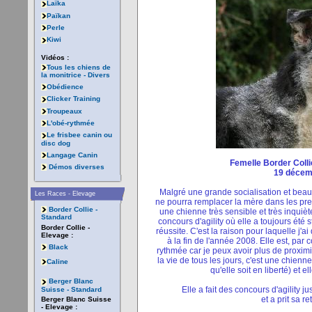
Laïka
Païkan
Perle
Kiwi
Vidéos :
Tous les chiens de
la monitrice - Divers
Obédience
Clicker Training
Troupeaux
L'obé-rythmée
Le frisbee canin ou
disc dog
Langage Canin
Femelle Border Collie
Démos diverses
19 décem
Malgré une grande socialisation et beau
Les Races - Elevage
ne pourra remplacer la mère dans les prem
Border Collie -
une chienne très sensible et très inqui
Standard
concours d'agility où elle a toujours été
Border Collie -
réussite. C'est la raison pour laquelle j'ai
Elevage :
à la fin de l'année 2008. Elle est, par
Black
rythmée car je peux avoir plus de proximit
la vie de tous les jours, c'est une chienn
Caline
qu'elle soit en liberté) et
Berger Blanc
Elle a fait des concours d'agility
Suisse - Standard
et a prit sa r
Berger Blanc Suisse
- Elevage :