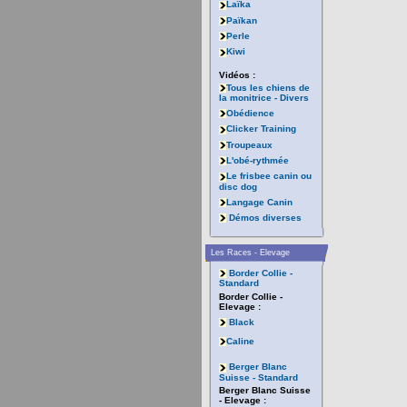
Laïka
Païkan
Perle
Kiwi
Vidéos :
Tous les chiens de
la monitrice - Divers
Obédience
Clicker Training
Troupeaux
L'obé-rythmée
Le frisbee canin ou
disc dog
Langage Canin
Démos diverses
Les Races - Elevage
Border Collie -
Standard
Border Collie -
Elevage :
Black
Caline
Berger Blanc
Suisse - Standard
Berger Blanc Suisse
- Elevage :