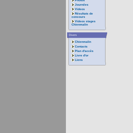
Photos
Journées
Videos
Résultats de
concours
Videos stages
Chienmalin
Divers
Chienmalin
Contacts
Plan d'accès
Livre d'or
Liens