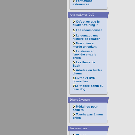
Formations
extérieures
Articles/Livres/DVD
Qu'est-ce que le
clicker-training ?
Les récompenses
Le contact, une
histoire de relation
Mon chien a
mordu un enfant
Le stress et
l'anxiété chez le
chien
Les fleurs de
Bach
Articles ou Textes
divers
Livres et DVD
conseillés
Le frisbee canin ou
disc dog
Divers à vendre
Médailles pour
colliers
Touche pas à mon
chien
Les membres