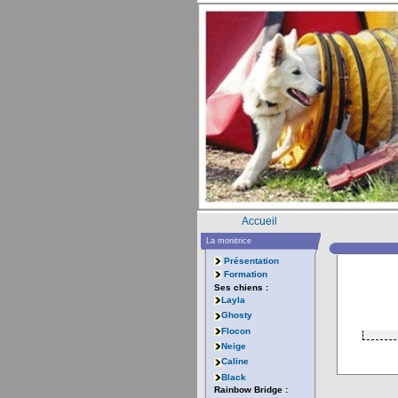
Accueil
La monitrice
Présentation
Formation
Ses chiens :
Layla
Ghosty
Flocon
Neige
Caline
Black
Rainbow Bridge :