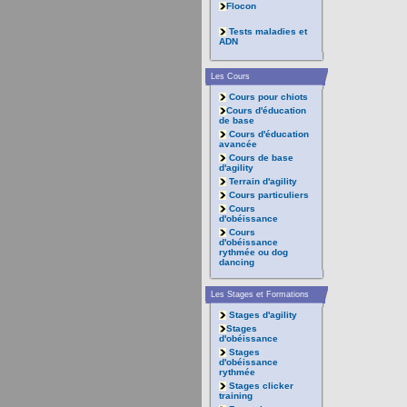
Flocon
Tests maladies et
ADN
Les Cours
Cours pour chiots
Cours d'éducation
de base
Cours d'éducation
avancée
Cours de base
d'agility
Terrain d'agility
Cours particuliers
Cours
d'obéissance
Cours
d'obéissance
rythmée ou dog
dancing
Les Stages et Formations
Stages d'agility
Stages
d'obéissance
Stages
d'obéissance
rythmée
Stages clicker
training