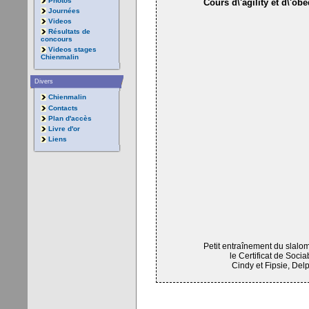
Photos
Cours d\'agility et d\'o
Journées
Videos
Résultats de
concours
Videos stages
Chienmalin
Divers
Chienmalin
Contacts
Plan d'accès
Livre d'or
Liens
Petit entraînement du slalo
le Certificat de Sociab
Cindy et Fipsie, Del