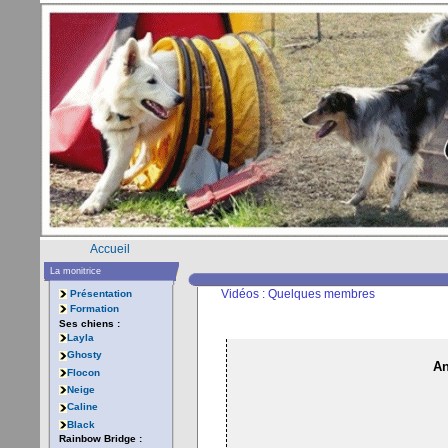
Accueil
La monitrice
Vidéos : Quelques membres
Présentation
Formation
Ses chiens :
Layla
Ghosty
An
Flocon
Neige
Caline
Black
Rainbow Bridge :