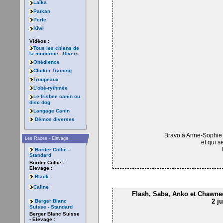
Laïka
Païkan
Perle
Kiwi
Vidéos :
Tous les chiens de
la monitrice - Divers
Obédience
Clicker Training
Troupeaux
L'obé-rythmée
Le frisbee canin ou
disc dog
Langage Canin
Démos diverses
Bravo à Anne-Sophie e
Les Races - Elevage
et qui s
Border Collie -
Standard
Border Collie -
Elevage :
Black
Caline
Flash, Saba, Anko et Chawne
2 ju
Berger Blanc
Suisse - Standard
Berger Blanc Suisse
- Elevage :