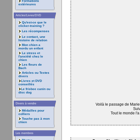
Formations
extérieures
Articles/Livres/DVD
Qu'est-ce que le
clicker-training ?
Les récompenses
Le contact, une
histoire de relation
Mon chien a
mordu un enfant
Le stress et
l'anxiété chez le
chien
Les fleurs de
Bach
Articles ou Textes
divers
Livres et DVD
conseillés
Le frisbee canin ou
disc dog
Divers à vendre
Voilà le passage de Mari
Suiv
Médailles pour
Tout le monde l'a 
colliers
Touche pas à mon
chien
Les membres