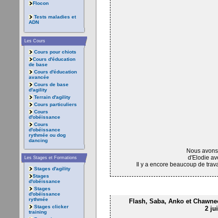
Flocon
Tests maladies et
ADN
Les Cours
Cours pour chiots
Cours d'éducation
de base
Cours d'éducation
avancée
Cours de base
d'agility
Terrain d'agility
Cours particuliers
Cours
d'obéissance
Cours
d'obéissance
rythmée ou dog
dancing
Nous avons 
d'Elodie av
Les Stages et Formations
Il y a encore beaucoup de travai
Stages d'agility
Stages
d'obéissance
Stages
d'obéissance
rythmée
Flash, Saba, Anko et Chawne
Stages clicker
2 ju
training