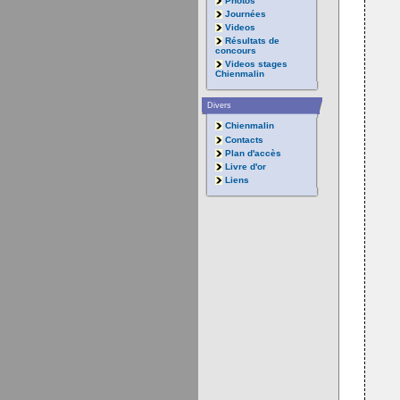
Photos
Journées
Videos
Résultats de
concours
Videos stages
Chienmalin
Divers
Chienmalin
Contacts
Plan d'accès
Livre d'or
Liens