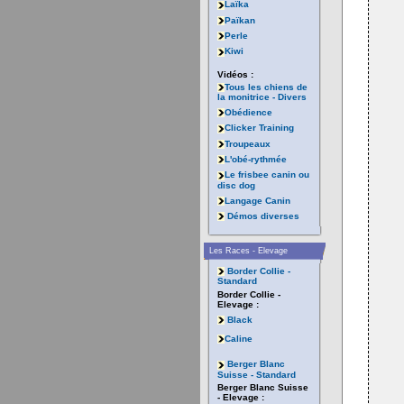
Laïka
Païkan
Perle
Kiwi
Vidéos :
Tous les chiens de
la monitrice - Divers
Obédience
Clicker Training
Troupeaux
L'obé-rythmée
Le frisbee canin ou
disc dog
Langage Canin
Démos diverses
Les Races - Elevage
Border Collie -
Standard
Border Collie -
Elevage :
Black
Caline
Berger Blanc
Suisse - Standard
Berger Blanc Suisse
- Elevage :