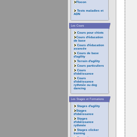
Flocon
Tests maladies et
ADN
Les Cours
Cours pour chiots
Cours d'éducation
de base
Cours d'éducation
avancée
Cours de base
d'agility
Terrain d'agility
Cours particuliers
Cours
d'obéissance
Cours
d'obéissance
rythmée ou dog
dancing
Les Stages et Formations
Stages d'agility
Stages
d'obéissance
Stages
d'obéissance
rythmée
Stages clicker
training