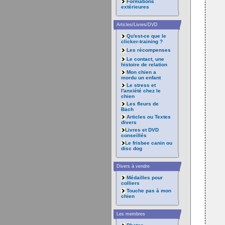
Formations
extérieures
Articles/Livres/DVD
Qu'est-ce que le
clicker-training ?
Les récompenses
Le contact, une
histoire de relation
Mon chien a
mordu un enfant
Le stress et
l'anxiété chez le
chien
Les fleurs de
Bach
Articles ou Textes
divers
Livres et DVD
conseillés
Le frisbee canin ou
disc dog
Divers à vendre
Médailles pour
colliers
Touche pas à mon
chien
Les membres