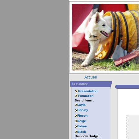
Accueil
La monitrice
Présentation
Formation
Ses chiens :
Layla
Ghosty
Flocon
Neige
Caline
Black
Rainbow Bridge :