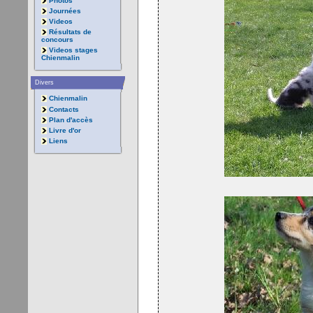
Photos
Journées
Videos
Résultats de
concours
Videos stages
Chienmalin
Divers
Chienmalin
Contacts
Plan d'accès
Livre d'or
Liens