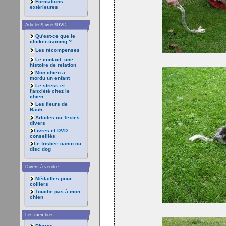
Formations
extérieures
Articles/Livres/DVD
Qu'est-ce que le
clicker-training ?
Les récompenses
Le contact, une
histoire de relation
Mon chien a
mordu un enfant
Le stress et
l'anxiété chez le
chien
Les fleurs de
Bach
Articles ou Textes
divers
Livres et DVD
conseillés
Le frisbee canin ou
disc dog
Divers à vendre
Médailles pour
colliers
Touche pas à mon
chien
Les membres