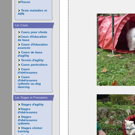
Flocon
Tests maladies et
ADN
Les Cours
Cours pour chiots
Cours d'éducation
de base
Cours d'éducation
avancée
Cours de base
d'agility
Terrain d'agility
Cours particuliers
Cours
d'obéissance
Cours
d'obéissance
rythmée ou dog
dancing
Les Stages et Formations
Stages d'agility
Stages
d'obéissance
Stages
d'obéissance
rythmée
Stages clicker
training