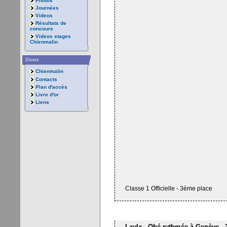
Photos
Journées
Videos
Résultats de
concours
Videos stages
Chienmalin
Divers
Chienmalin
Contacts
Plan d'accès
Livre d'or
Liens
Classe 1 Officielle - 3ème place
Layla - Obé-rythmée à Genève - 