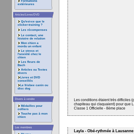
Formations
extérieures
Articles/Livres/DVD
Qu'est-ce que le
clicker-training ?
Les récompenses
Le contact, une
histoire de relation
Mon chien a
mordu un enfant
Le stress et
l'anxiété chez le
chien
Les fleurs de
Bach
Articles ou Textes
divers
Livres et DVD
conseillés
Le frisbee canin ou
disc dog
Divers à vendre
Les conditions étaient très difficiles
chapiteau qui claquaient) pour que L
Médailles pour
Classe 1 Officielle - 8ème place
colliers
Touche pas à mon
chien
Les membres
Layla - Obé-rythmée à Lausanne 