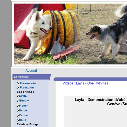
Accueil
La monitrice
Vidéos : Layla - Obe Rythmée
Présentation
Formation
Ses chiens :
Layla
Layla - Démonstration d\'obé-
Ghosty
Genève (Sui
Flocon
Neige
Caline
Black
Rainbow Bridge :