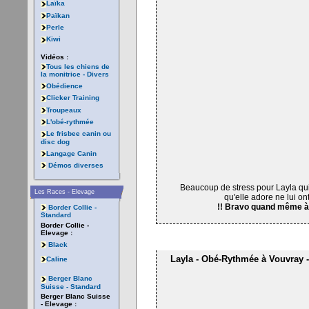
Laïka
Païkan
Perle
Kiwi
Vidéos :
Tous les chiens de
la monitrice - Divers
Obédience
Clicker Training
Troupeaux
L'obé-rythmée
Le frisbee canin ou
disc dog
Langage Canin
Démos diverses
Beaucoup de stress pour Layla qui s
Les Races - Elevage
qu'elle adore ne lui o
!! Bravo quand même à m
Border Collie -
Standard
Border Collie -
Elevage :
Black
Layla - Obé-Rythmée à Vouvray - 
Caline
Berger Blanc
Suisse - Standard
Berger Blanc Suisse
- Elevage :