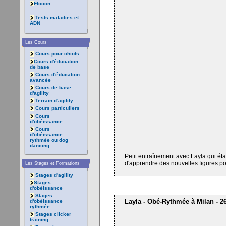
Flocon
Tests maladies et
ADN
Les Cours
Cours pour chiots
Cours d'éducation
de base
Cours d'éducation
avancée
Cours de base
d'agility
Terrain d'agility
Cours particuliers
Cours
d'obéissance
Cours
d'obéissance
rythmée ou dog
dancing
Petit entraînement avec Layla qui éta
d'apprendre des nouvelles figures po
Les Stages et Formations
Stages d'agility
Stages
d'obéissance
Stages
Layla - Obé-Rythmée à Milan - 26 
d'obéissance
rythmée
Stages clicker
training