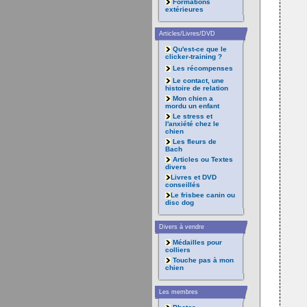
Formations
extérieures
Articles/Livres/DVD
Qu'est-ce que le
clicker-training ?
Les récompenses
Le contact, une
histoire de relation
Mon chien a
mordu un enfant
Le stress et
l'anxiété chez le
chien
Les fleurs de
Bach
Articles ou Textes
divers
Livres et DVD
conseillés
Le frisbee canin ou
disc dog
Divers à vendre
Médailles pour
colliers
Touche pas à mon
chien
Les membres