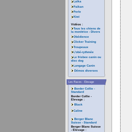
Laïka
Païkan
Perle
Kiwi
Vidéos :
Tous les chiens de
la monitrice - Divers
Obédience
Clicker Training
Troupeaux
L'obé-rythmée
Le frisbee canin ou
disc dog
Langage Canin
Démos diverses
Les Races - Elevage
Border Collie -
Standard
Border Collie -
Elevage :
Black
Caline
Berger Blanc
Suisse - Standard
Berger Blanc Suisse
- Elevage :