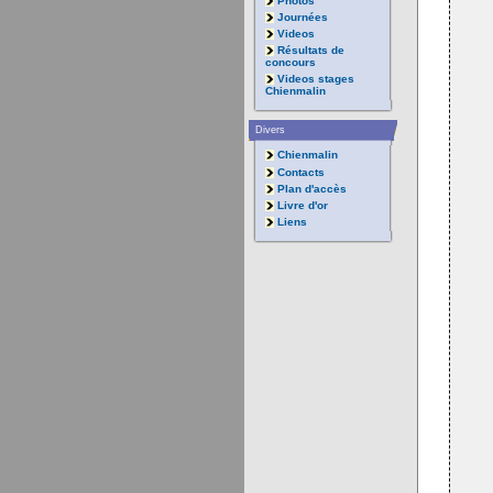
Photos
Journées
Videos
Résultats de
concours
Videos stages
Chienmalin
Divers
Chienmalin
Contacts
Plan d'accès
Livre d'or
Liens