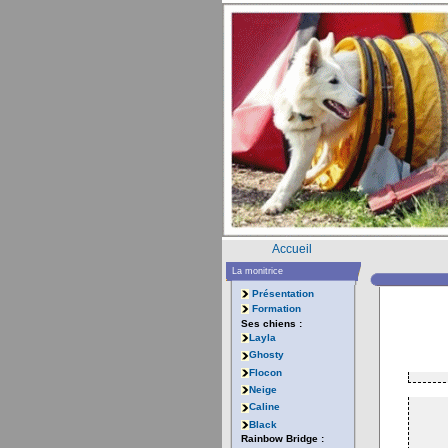
Accueil
La monitrice
Présentation
Formation
Ses chiens :
Layla
Ghosty
Flocon
Neige
Caline
Black
Rainbow Bridge :