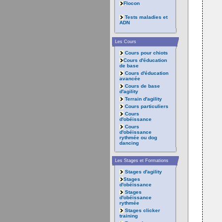
Flocon
Tests maladies et
ADN
Les Cours
Cours pour chiots
Cours d'éducation
de base
Cours d'éducation
avancée
Cours de base
d'agility
Terrain d'agility
Cours particuliers
Cours
d'obéissance
Cours
d'obéissance
rythmée ou dog
dancing
Les Stages et Formations
Stages d'agility
Stages
d'obéissance
Stages
d'obéissance
rythmée
Stages clicker
training