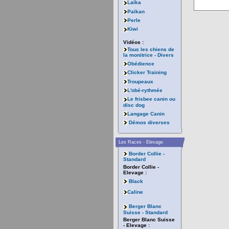
Laïka
Païkan
Perle
Kiwi
Vidéos :
Tous les chiens de
la monitrice - Divers
Obédience
Clicker Training
Troupeaux
L'obé-rythmée
Le frisbee canin ou
disc dog
Langage Canin
Démos diverses
Les Races - Elevage
Border Collie -
Standard
Border Collie -
Elevage :
Black
Caline
Berger Blanc
Suisse - Standard
Berger Blanc Suisse
- Elevage :