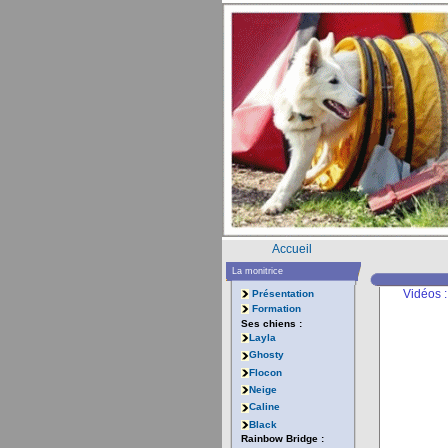
Accueil
La monitrice
Vidéos :
Présentation
Formation
Ses chiens :
Layla
Ghosty
Flocon
Neige
Caline
Black
Rainbow Bridge :