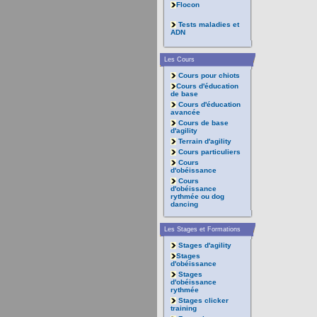
Flocon
Tests maladies et
ADN
Les Cours
Cours pour chiots
Cours d'éducation
de base
Cours d'éducation
avancée
Cours de base
d'agility
Terrain d'agility
Cours particuliers
Cours
d'obéissance
Cours
d'obéissance
rythmée ou dog
dancing
Les Stages et Formations
Stages d'agility
Stages
d'obéissance
Stages
d'obéissance
rythmée
Stages clicker
training