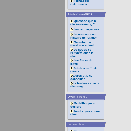
Formations
extérieures
Articles/Livres/DVD
Qu'est-ce que le
clicker-training ?
Les récompenses
Le contact, une
histoire de relation
Mon chien a
mordu un enfant
Le stress et
l'anxiété chez le
chien
Les fleurs de
Bach
Articles ou Textes
divers
Livres et DVD
conseillés
Le frisbee canin ou
disc dog
Divers à vendre
Médailles pour
colliers
Touche pas à mon
chien
Les membres