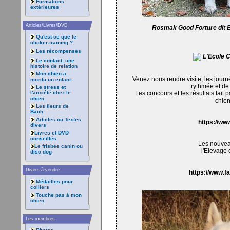
Formations
extérieures
Articles/Livres/DVD
Rosmak Good Forture dit Bl
Qu'est-ce que le
clicker-training ?
Les récompenses
L'Ecole C
Le contact, une
histoire de relation
Mon chien a
Venez nous rendre visite, les journ
mordu un enfant
rythmée et de 
Le stress et
Les concours et les résultats fait 
l'anxiété chez le
chien
chien
Les fleurs de
Bach
Articles ou Textes
https://ww
divers
Livres et DVD
conseillés
Les nouvea
Le frisbee canin ou
l'Elevage 
disc dog
Divers à vendre
https://www.f
Médailles pour
colliers
Touche pas à mon
chien
Les membres