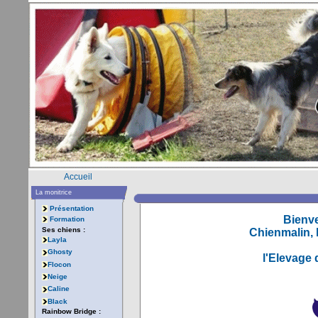
Accueil
La monitrice
Présentation
Bienve
Formation
Ses chiens :
Chienmalin, 
Layla
Ghosty
l'Elevage
Flocon
Neige
Caline
Black
Rainbow Bridge :