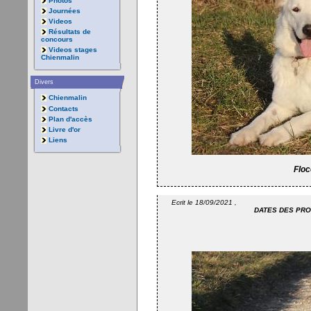
Photos
Journées
Videos
Résultats de
concours
Videos stages
Chienmalin
Divers
Chienmalin
Contacts
Plan d'accès
Livre d'or
Liens
Floc
Ecrit le 18/09/2021 ,
DATES DES PRO