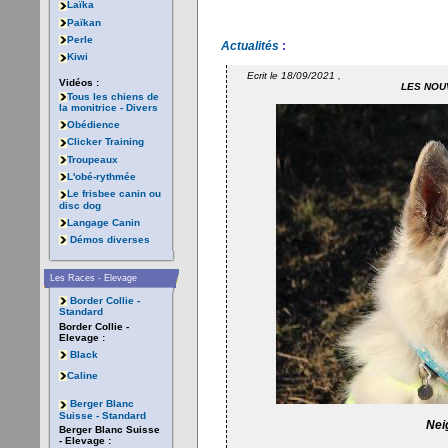
Laïka
Païkan
Perle
Actualités
:
Kiwi
Ecrit le 18/09/2021 ,
Vidéos :
LES NOU
Tous les chiens de
la monitrice - Divers
Obédience
Clicker Training
Troupeaux
L'obé-rythmée
Le frisbee canin ou
disc dog
Langage Canin
Démos diverses
Les Races - Elevage
Border Collie -
Standard
Border Collie -
Elevage :
Black
Caline
Berger Blanc
Suisse - Standard
Nei
Berger Blanc Suisse
- Elevage :