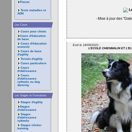
Flocon
Le
Tests maladies et
ADN
- Mise à jour des "Dat
Les Cours
Cours pour chiots
Cours d'éducation
de base
Cours d'éducation
Ecrit le 18/09/2021 ,
avancée
L'ECOLE CHIENMALIN ET L'
Cours de base
d'agility
Terrain d'agility
Cours particuliers
Cours
d'obéissance
Cours
d'obéissance
rythmée ou dog
dancing
Les Stages et Formations
Stages d'agility
Stages
d'obéissance
Stages
d'obéissance
rythmée
Stages clicker
training